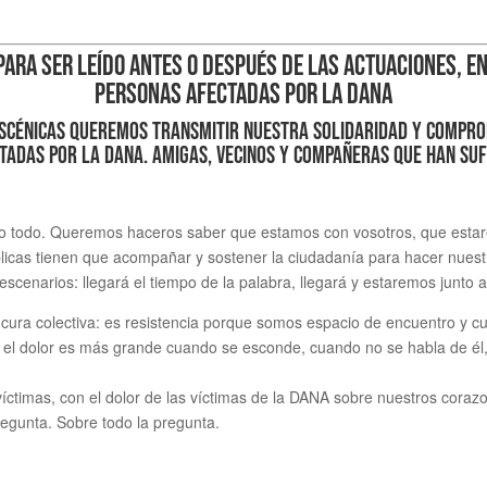
PARA SER LEÍDO ANTES O DESPUÉS DE LAS ACTUACIONES, EN
PERSONAS AFECTADAS POR LA DANA
escénicas queremos transmitir nuestra solidaridad y compr
tadas por la DANA. Amigas, vecinos y compañeras que han suf
o todo. Queremos haceros saber que estamos con vosotros, que estar
licas tienen que acompañar y sostener la ciudadanía para hacer nuestr
narios: llegará el tiempo de la palabra, llegará y estaremos junto a
e cura colectiva: es resistencia porque somos espacio de encuentro y c
 el dolor es más grande cuando se esconde, cuando no se habla de él, 
ctimas, con el dolor de las víctimas de la DANA sobre nuestros corazo
 pregunta. Sobre todo la pregunta.