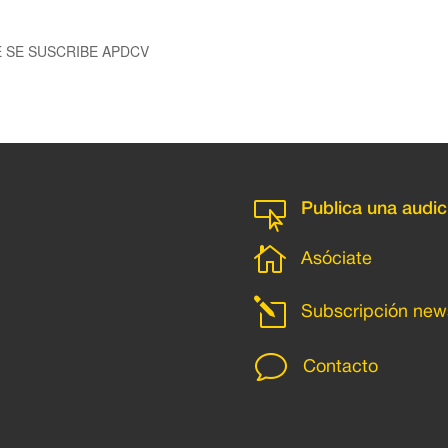
E SE SUSCRIBE APDCV

Publica una audic

Asóciate
l
Subscripción news
v
Contacto