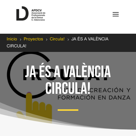
5
5
5
Inicio
Proyectos
Circula!
JA ÉS A VALÈNCIA
CIRCULA!
JA ÉS A VALÈNCIA
CIRCULA!