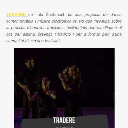
TRADERE
de Laia Santanach
és una proposta de dansa
contemporània i música electrònica en viu que investiga sobre
la pràctica d’aquelles tradicions occidentals que sacrifiquen el
cos per estima, creença i tradició i per a formar part d’una
comunitat dins d’una festivitat.