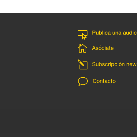

Publica una audic

Asóciate
l
Subscripción news
v
Contacto