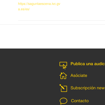
https://saguntaescena.ivc.gv
a.es/es/

Publica una audic

Asóciate
l
Subscripción news
v
Contacto