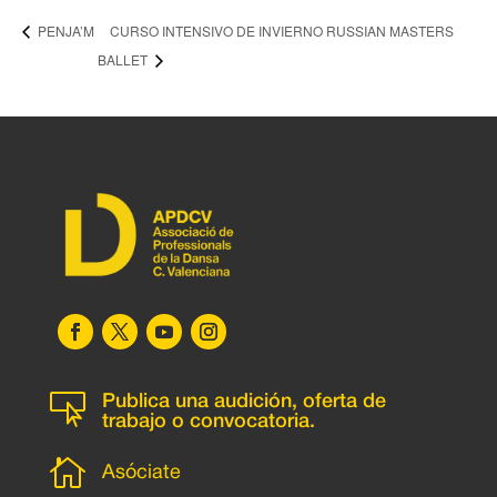
CURSO INTENSIVO DE INVIERNO RUSSIAN MASTERS
PENJA’M
BALLET

Publica una audición, oferta de
trabajo o convocatoria.

Asóciate