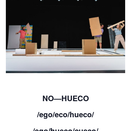
NO—HUECO
/ego/eco/hueco/
/ego/hueco/cueco/