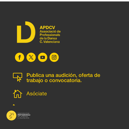

Publica una audición, oferta de
trabajo o convocatoria.

Asóciate
l
Subscripción newsletter
v
Contacto