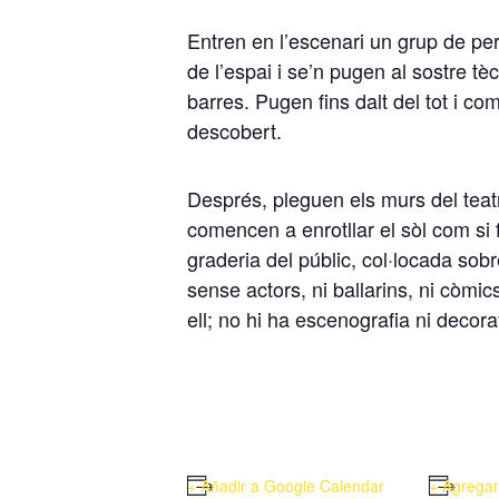
Entren en l’escenari un grup de pe
de l’espai i se’n pugen al sostre t
barres. Pugen fins dalt del tot i c
descobert.
Després, pleguen els murs del teatr
comencen a enrotllar el sòl com si
graderia del públic, col·locada sob
sense actors, ni ballarins, ni còmic
ell; no hi ha escenografia ni deco
+ Añadir a Google Calendar
+ Agregar