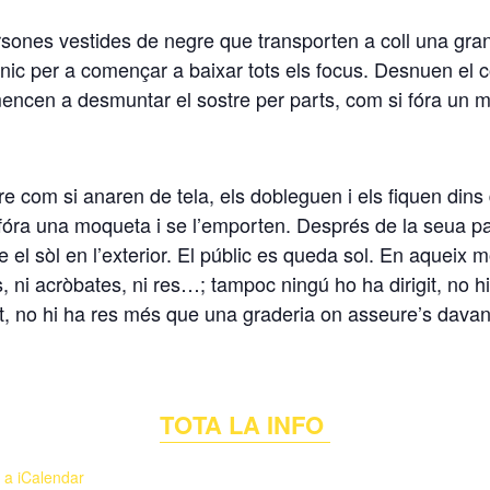
rsones vestides de negre que transporten a coll una gra
ècnic per a començar a baixar tots els focus. Desnuen el 
omencen a desmuntar el sostre per parts, com si fóra un m
e com si anaren de tela, els dobleguen i els fiquen dins 
 fóra una moqueta i se l’emporten. Després de la seua 
re el sòl en l’exterior. El públic es queda sol. En aque
s, ni acròbates, ni res…; tampoc ningú ho ha dirigit, no 
rat, no hi ha res més que una graderia on asseure’s dava
TOTA LA INFO
 a iCalendar