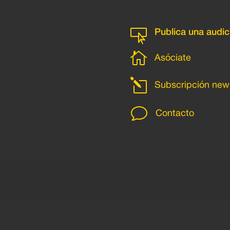

Publica una audic

Asóciate
l
Subscripción news
v
Contacto