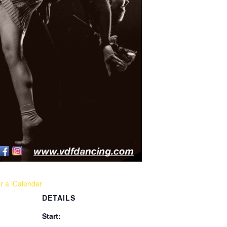
r a iCalendar
DETAILS
Start: