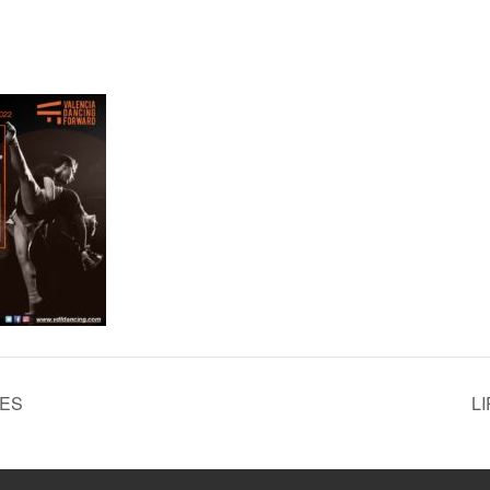
LES
L