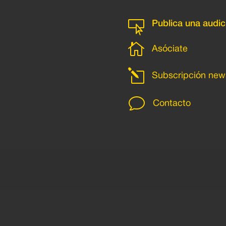

Publica una audic

Asóciate
l
Subscripción news
v
Contacto