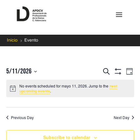
5
Inicio
Evento
Events
Ev
5/11/2026
Search
Day
Vi
Search
Show
Select
Filters
Na
and
No events scheduled for mayo 11, 2026. Jump to the
next
date.
upcoming events
.
Views
Navigati
Previous Day
Next Day
Subscribe to calendar