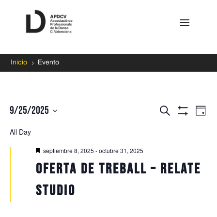
5
Inicio
Evento
Events
Ev
9/25/2025
Search
Day
Vi
Search
Show
Select
Filters
Na
All Day
and
date.
Views
Featured
septiembre 8, 2025
-
octubre 31, 2025
Navigati
Oferta de treball – Relate
Studio