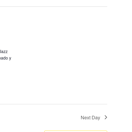
Jazz
mado y
Next Day