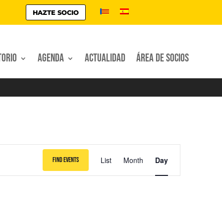
HAZTE SOCIO
torio
Agenda
Actualidad
Área de socios
Event
Views
List
Month
Day
Find Events
Navigation