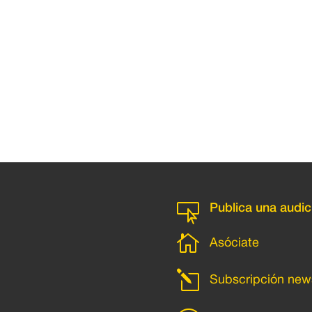

Publica una audic

Asóciate
l
Subscripción news