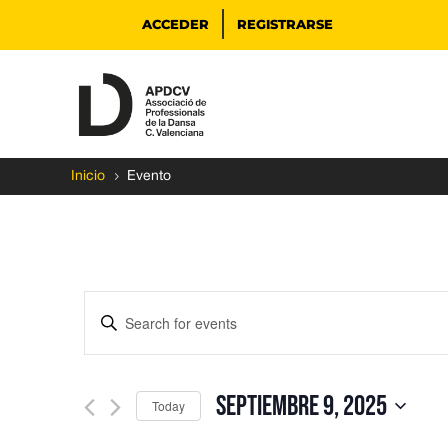
ACCEDER
REGISTRARSE
5
Inicio
Evento
Events
Enter
Search
Keyword.
and
Search
Views
for
septiembre 9, 2025
Navigation
Events
Today
by
Select