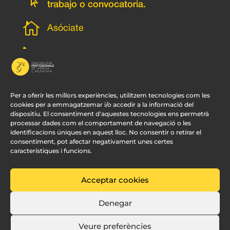
trabajo o convocatoria.

Asóciate
l
Subscripción newsletter
v
Contacto
Per a oferir les millors experiències, utilitzem tecnologies com les
cookies per a emmagatzemar i/o accedir a la informació del
dispositiu. El consentiment d'aquestes tecnologies ens permetrà
processar dades com el comportament de navegació o les
identificacions úniques en aquest lloc. No consentir o retirar el
consentiment, pot afectar negativament unes certes
característiques i funcions.
Acceptar cookies
© APDCV –
Diseño Web Valencia:
Innobing
Denegar
Veure preferències