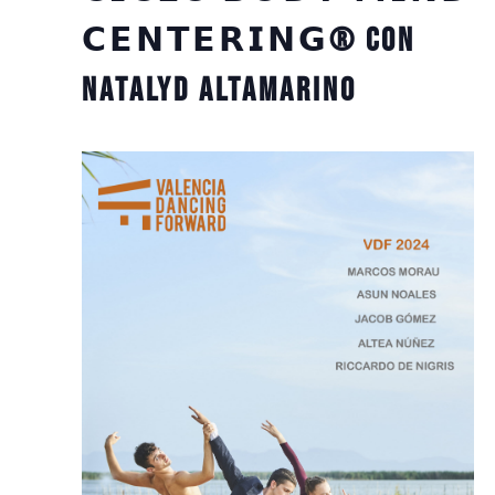
𝗖𝗘𝗡𝗧𝗘𝗥𝗜𝗡𝗚® con
Natalyd Altamarino