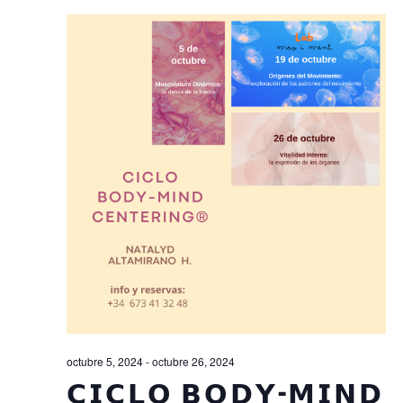
octubre 5, 2024
-
octubre 26, 2024
𝗖𝗜𝗖𝗟𝗢 𝗕𝗢𝗗𝗬-𝗠𝗜𝗡𝗗