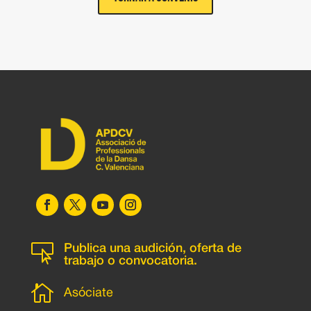

Publica una audición, oferta de
trabajo o convocatoria.

Asóciate