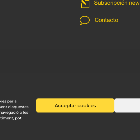
l
Subscripción news
v
Contacto
kies per a
Acceptar cookies
ment d'aquestes
avegació o les
ntiment, pot