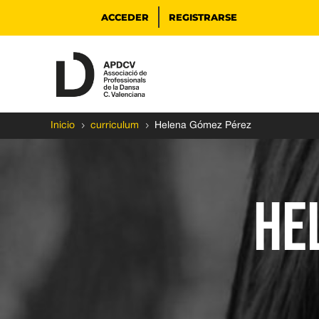
ACCEDER
REGISTRARSE
5
5
Inicio
curriculum
Helena Gómez Pérez
HE