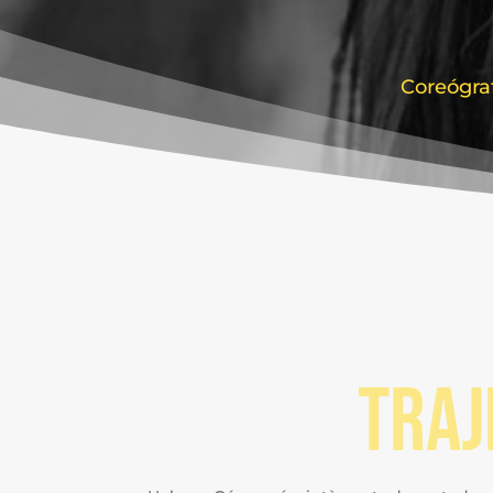
Coreógraf
traj