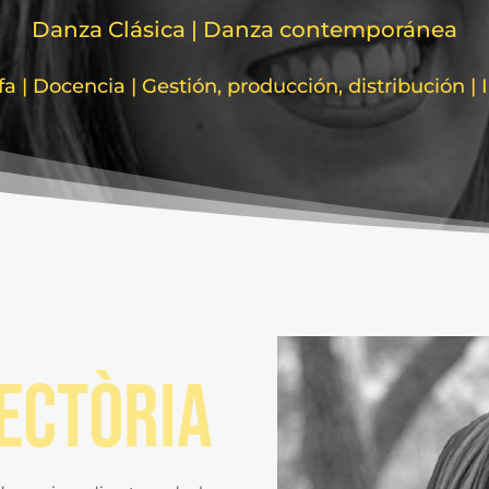
Danza Clásica | Danza contemporánea
a | Docencia | Gestión, producción, distribución | 
ectòria