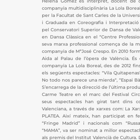
Helena Gómez és intèrpret, docent de d
companyia multidisciplinària La Lola Boreal
per la Facultat de Sant Carles de la Univers
i Graduada en Coreografia i Interpretac
pel Conservatori Superior de Dansa de Val
en Dansa Clàssica en el “Centre Professio
seva marxa professional comença de la m
companyia de MªJosé Crespo. En 2010 forma
Aida al Palau de l’òpera de València. És 
companyia La Lola Boreal, des de 2012 fins a
els següents espectacles: “Vila Quitapenas“
No todo nos parece una mierda“, “Espai Bàsi
S’encarrega de la direcció de l’última prod
Carme Teatre en el marc del Festival Circ
seus espectacles han girat tant dins 
Valenciana, a través de xarxes com: La Xar
PLATEA. Així mateix, han participat en fe
“Fringe Madrid” i nacionals com “Russaf
“MAMA”, va ser nominat a millor espectac
als premis del Institut Valencià de Cultura.