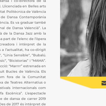
ansa i co-directora de la
. Llicenciada en Belles arts
itat Politècnica de València
ió de Dansa Contemporània
ència. Es va graduar també
nal de Dansa Valencià”. La
à de la Dansa Jazz amb la
 part de l’elenc de l’òpera
creadora i intèrpret de la
 l’actualitat, ha co-dirigit
, “Línia Sensible“, “Bubalú.
c“, “Bicistorias” i “MAMA”.
ucció: “Marrrr” estrenada en
uit Bucles de València. Els
com fora de la Comunitat
xa de Teatres Alternatius o
stivals internacionals com
a Escènica”. L’espectacle
le de dansa de carrer 2019
 Des de 2017 és intèrpret de