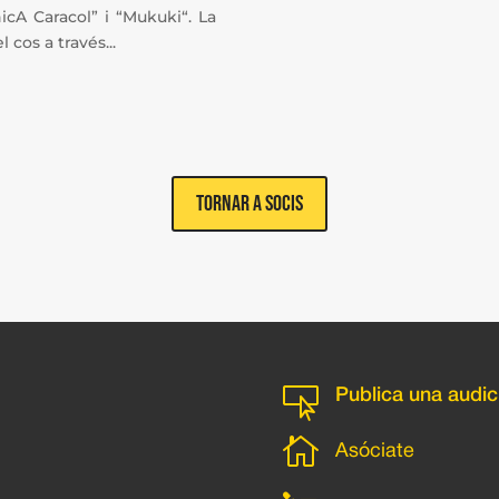
cA Caracol” i “Mukuki“. La
cos a través...
Tornar a socis

Publica una audic

Asóciate