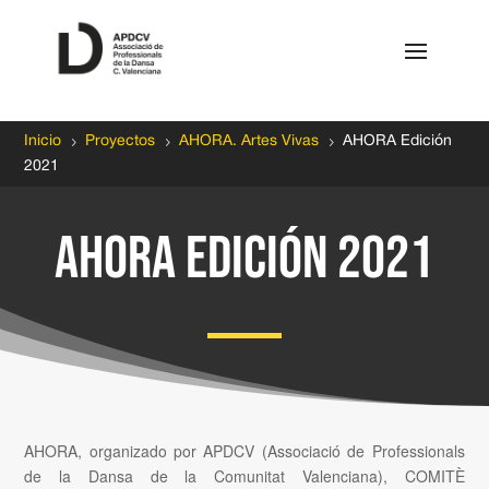
5
5
5
Inicio
Proyectos
AHORA. Artes Vivas
AHORA Edición
2021
AHORA Edición 2021
AHORA, organizado por APDCV (Associació de Professionals
de la Dansa de la Comunitat Valenciana), COMITÈ