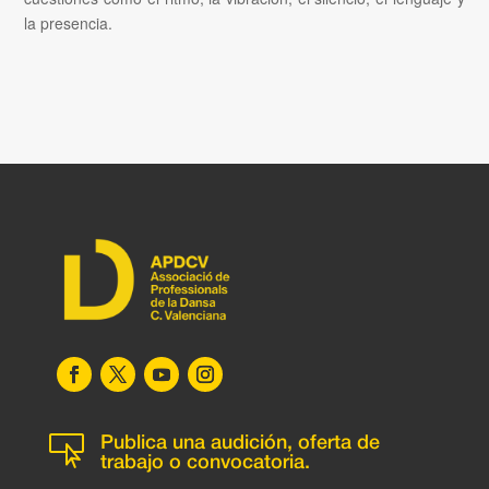
la presencia.

Publica una audición, oferta de
trabajo o convocatoria.