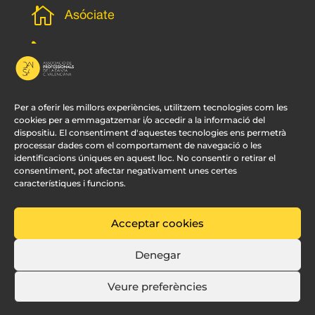

Asóciate
l
Subscripción newsletter
v
Contacto
Per a oferir les millors experiències, utilitzem tecnologies com les
cookies per a emmagatzemar i/o accedir a la informació del
dispositiu. El consentiment d'aquestes tecnologies ens permetrà
processar dades com el comportament de navegació o les
identificacions úniques en aquest lloc. No consentir o retirar el
consentiment, pot afectar negativament unes certes
característiques i funcions.
Acceptar cookies
© APDCV –
Diseño Web Valencia:
Innobing
Denegar
Veure preferències