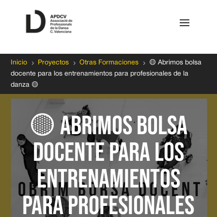
5
5
5
Inicio
Proyectos
Otras Formaciones
🟡 Abrimos bolsa
docente para los entrenamientos para profesionales de la
danza 🟡
🟡 Abrimos bolsa
docente para los
entrenamientos
para profesionales