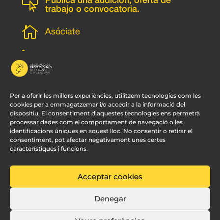

Publica una audición, oferta de
trabajo o convocatoria.

Asóciate
l
Subscripción newsletter
v
Contacto
Per a oferir les millors experiències, utilitzem tecnologies com les
cookies per a emmagatzemar i/o accedir a la informació del
dispositiu. El consentiment d'aquestes tecnologies ens permetrà
processar dades com el comportament de navegació o les
identificacions úniques en aquest lloc. No consentir o retirar el
consentiment, pot afectar negativament unes certes
característiques i funcions.
Acceptar cookies
© APDCV –
Diseño Web Valencia:
Innobing
Denegar