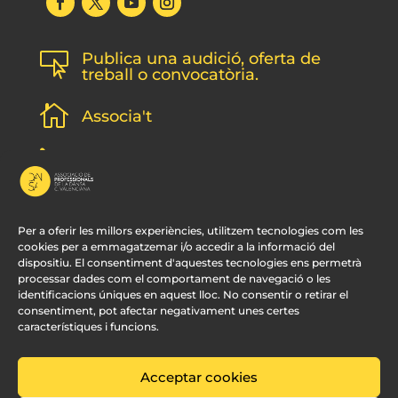
Publica una audició, oferta de

treball o convocatòria.

Associa't
l
Subscripció newsletter
v
Contacte
Per a oferir les millors experiències, utilitzem tecnologies com les
cookies per a emmagatzemar i/o accedir a la informació del
dispositiu. El consentiment d'aquestes tecnologies ens permetrà
processar dades com el comportament de navegació o les
identificacions úniques en aquest lloc. No consentir o retirar el
consentiment, pot afectar negativament unes certes
característiques i funcions.
Acceptar cookies
© APDCV –
Disseny Web Valencia:
Innobing