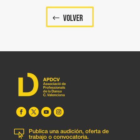
VOLVER

Publica una audición, oferta de
trabajo o convocatoria.